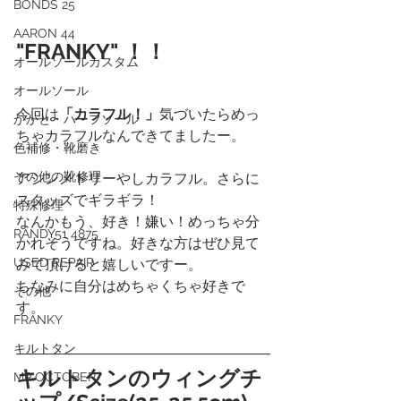
BONDS 25
AARON 44
"FRANKY"
 ！！
オールソールカスタム
オールソール
今回は
「カラフル！」
気づいたらめっ
かかと・ハーフソール
ちゃカラフルなんできてましたー。
色補修・靴磨き
その他の靴修理
アシンメトリーやしカラフル。さらに
スタッズでギラギラ！
特殊修理
なんかもう、好き！嫌い！めっちゃ分
RANDY51 4875
かれそうですね。好きな方はぜひ見て
USED REPAIR
みて頂けると嬉しいですー。
ちなみに自分はめちゃくちゃ好きで
その他
す。
FRANKY
キルトタン
キルトタンのウィングチ
MR.OCTOBER