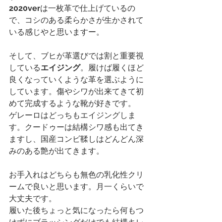
2020ver
は一枚革で仕上げているの
で、コシのある柔らかさが生かされて
いる感じやと思いますー。
そして、ブヒが革選びでは割と重要視
している
エイジング
。履けば履くほど
良くなっていくような革を選ぶように
しています。傷やシワが出来てきて初
めて完成するような靴が好きです。
ゲレーロはどっちもエイジングしま
す。クードゥーは結構シワ感も出てき
ますし、国産コンビ鞣しはどんどん深
みのある艶が出てきます。
お手入れはどちらも無色の乳化性クリ
ームで良いと思います。月一くらいで
大丈夫です。
履いた後ちょっと気になったら何もつ