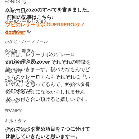
BONDS 25
ゲレーロ2020のすべてを書きました。
AARON 44
 前回の記事はこちら↓
オールソールカスタム
ブヒのレザーサボ GUERRERO27 / 
オールソール
2020ver
かかと・ハーフソール
色補修・靴磨き
今回は、レザーサボのゲレーロ 
その他の靴修理
2019ver / 2020ver
 それぞれの特徴を
比べていきまーす。親バカなもんでど
特殊修理
っちのゲレーロくんもそれぞれに『い
RANDY51 4875
いやん』と思ってるんで、終始ベタ誉
USED REPAIR
めしてるだけになるかもしれません
が、お付き合い頂けると嬉しいです。
その他
FRANKY
キルトタン
それではベタ誉め項目を７つに分けて
MR.OCTOBER
比較していきたいと思いますー。