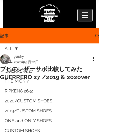
記事
ALL
yuuky
ALL
2020年5月22日
ブヒのレザーサボ比較してみた
GUERRERO27
GUERRERO 27 /2019 & 2020ver
THE MICK 7
RIPKEN8 2632
2020/CUSTOM SHOES
2019/CUSTOM SHOES
ONE and ONLY SHOES
CUSTOM SHOES