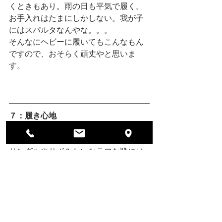
くときもあり。雨の日も平気で履く。
お手入れはたまにしかしない。我が子
にはスパルタなんやな。。。
そんなにヘビーに履いてもこんなもん
ですので、おそらく頑丈やと思いま
す。
７：履き心地
2019ver 『サイドライニング』
サンダルやサボみたいなラフな靴には
ほとんど入ってへんのではないかと思
われる、”サイドライニング”。こいつが
土踏まず辺りまでをグィ〜っとホール
ドしてくれています。ので、初足入れ
の時は、グィーっと『え？キツいんか