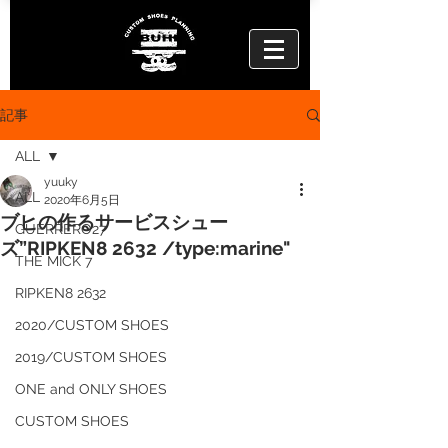
記事
ALL
yuuky
ALL
2020年6月5日
ブヒの作るサービスシュー
GUERRERO27
ズ”RIPKEN8 2632 /type:marine"
THE MICK 7
RIPKEN8 2632
2020/CUSTOM SHOES
2019/CUSTOM SHOES
ONE and ONLY SHOES
CUSTOM SHOES