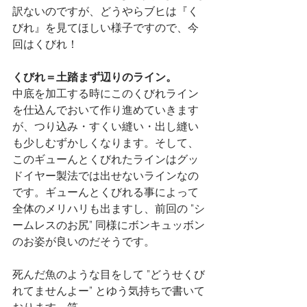
訳ないのですが、どうやらブヒは『く
びれ』を見てほしい様子ですので、今
回はくびれ！
くびれ＝土踏まず辺りのライン。
中底を加工する時にこのくびれライン
を仕込んでおいて作り進めていきます
が、つり込み・すくい縫い・出し縫い
も少しむずかしくなります。そして、
このギューんとくびれたラインはグッ
ドイヤー製法では出せないラインなの
です。
ギューんとくびれる事によって
全体のメリハリも出ますし、前回の ”シ
ームレスのお尻” 同様にボンキュッボン
のお姿が良いのだそうです。
死んだ魚のような目をして ”どうせくび
れてませんよー” とゆう気持ちで書いて