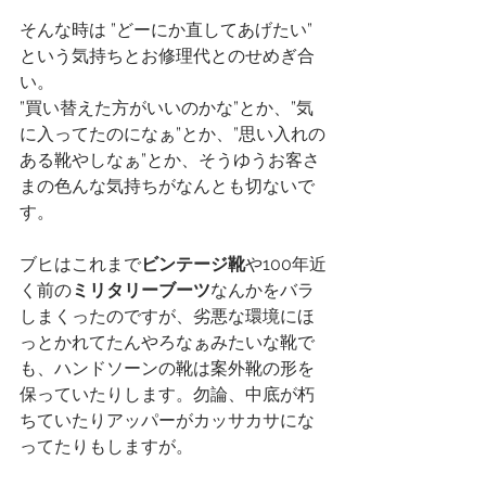
そんな時は ”どーにか直してあげたい” 
という気持ちとお修理代とのせめぎ合
い。
”買い替えた方がいいのかな”とか、”気
に入ってたのになぁ”とか、”思い入れの
ある靴やしなぁ”とか、そうゆうお客さ
まの色んな気持ちがなんとも切ないで
す。
ブヒはこれまで
ビンテージ靴
や100年近
く前の
ミリタリーブーツ
なんかをバラ
しまくったのですが、劣悪な環境にほ
っとかれてたんやろなぁみたいな靴で
も、ハンドソーンの靴は案外靴の形を
保っていたりします。勿論、中底が朽
ちていたりアッパーがカッサカサにな
ってたりもしますが。