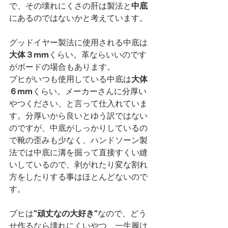
で、その壊れにくさの肝は製法と
中底
にあるのではないかと考えています。
グッドイヤー製法に使用される中底は
大体３mm
くらい。革ならいいのです
がボードの場合もあります。
ブヒがいつも使用している中底は
大体
６mm
くらい。メーカーさんに分厚い
やつください、と言って仕入れていま
す。分厚いから良いとゆう訳ではない
のですが、中底がしっかりしているの
で靴の歪みも少なく、ハンドソーン製
法では中底に溝を掘って直接すくい縫
いしているので、剥がれたり変な割れ
方をしたりする事はほとんどないので
す。
ブヒは
”頑丈なの大好き”
なので、どう
せ作るなら壊れにくいやつ、一生履け