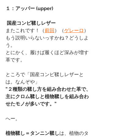
１：アッパー (upper)
 国産コンビ鞣しレザー
またこれです！（
前回
）（
ゲレーロ
）
もう説明いらないっすかね？どうしよ
う。
とにかく、履けば履くほど深みが増す
革です。
ところで「国産コンビ鞣しレザーと
は。なんぞや」
”
２種類の鞣し方を組み合わせた革で、
主にクロム鞣しと植物鞣しを組み合わ
せたモノが多いです。”
へー。
植物鞣し＝タンニン鞣し
は、植物のタ