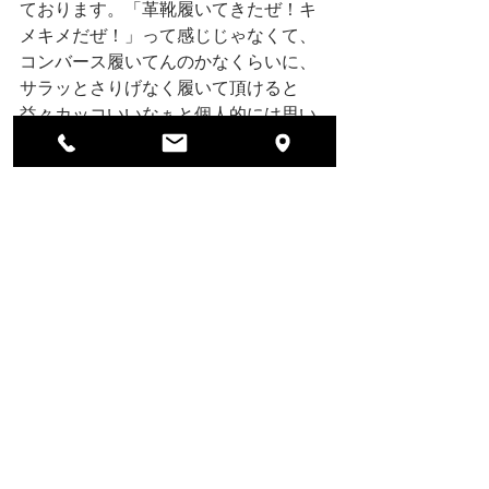
ております。「革靴履いてきたぜ！キ
メキメだぜ！」って感じじゃなくて、
コンバース履いてんのかなくらいに、
サラッとさりげなく履いて頂けると
益々カッコいいなぁと個人的には思い
ます。
ほんで、
「マリン」
って言ってますけ
ど、夏しか履いたらとかそうゆうんじ
ゃないんで、良い感じにコーディネイ
トして頂けたら嬉しいです。