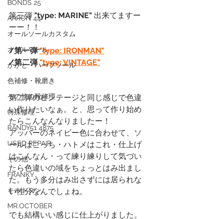
BONDS 25
第三弾
 "type: MARINE" 
出来てますー
AARON 44
ーー！！
オールソールカスタム
オールソール
/第一弾 
"type: IRONMAN"
/第二弾 
"type: VINTAGE"
かかと・ハーフソール
色補修・靴磨き
その他の靴修理
第二弾のビンテージと同じ感じで色違
い作りたいなぁ。と、思って作り始め
特殊修理
たらこんなんなりましたー！
RANDY51 4875
アッパーのネイビー色に合わせて、ソ
USED REPAIR
ールはこっち・ハトメはこれ・仕上げ
はこんなん・って練り練りして気づい
その他
たら色違いの域をちょっとはみ出まし
FRANKY
た。もう多分はみ出さずには居られな
キルトタン
い性分なんでしょね。
MR.OCTOBER
でも結構いい感じに仕上がりました。