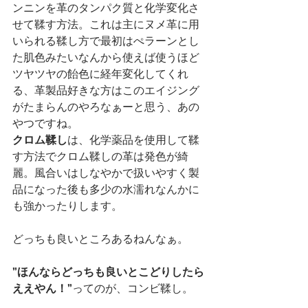
ンニンを革のタンパク質と化学変化さ
せて鞣す方法。これは主にヌメ革に用
いられる鞣し方で最初はぺラーンとし
た肌色みたいなんから使えば使うほど
ツヤツヤの飴色に経年変化してくれ
る、革製品好きな方はこのエイジング
がたまらんのやろなぁーと思う、あの
やつですね。
クロム鞣し
は、化学薬品を使用して鞣
す方法でクロム鞣しの革は発色が綺
麗。風合いはしなやかで扱いやすく製
品になった後も多少の水濡れなんかに
も強かったりします。
どっちも良いところあるねんなぁ。
”ほんならどっちも良いとこどりしたら
ええやん！”
ってのが、コンビ鞣し。