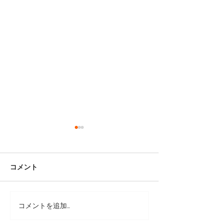
コメント
コメントを追加…
靴修理：サボの色補修と
靴修理：ダナー
かかと修理
と縫い補修