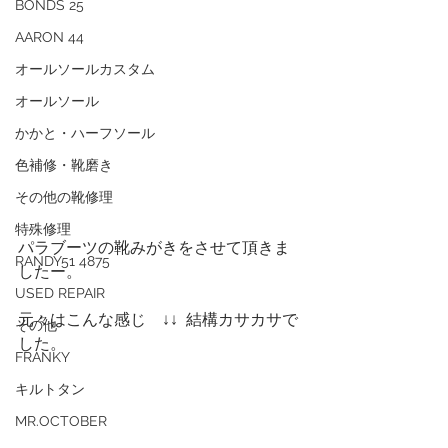
BONDS 25
AARON 44
オールソールカスタム
オールソール
かかと・ハーフソール
色補修・靴磨き
その他の靴修理
特殊修理
パラブーツの靴みがきをさせて頂きま
RANDY51 4875
したー。
USED REPAIR
元々はこんな感じ　↓↓  結構カサカサで
その他
した。
FRANKY
キルトタン
MR.OCTOBER