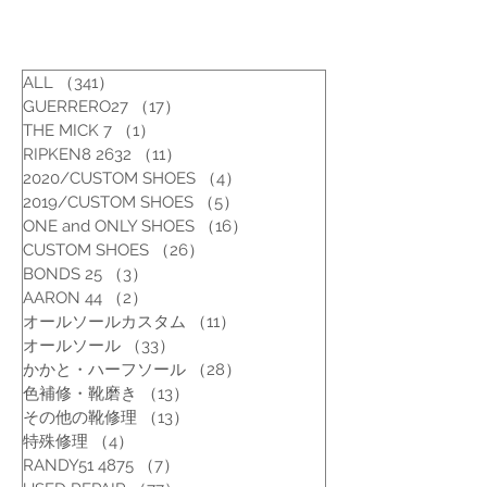
ALL
（341）
341件の記事
GUERRERO27
（17）
17件の記事
THE MICK 7
（1）
1件の記事
RIPKEN8 2632
（11）
11件の記事
2020/CUSTOM SHOES
（4）
4件の記事
2019/CUSTOM SHOES
（5）
5件の記事
ONE and ONLY SHOES
（16）
16件の記事
CUSTOM SHOES
（26）
26件の記事
BONDS 25
（3）
3件の記事
AARON 44
（2）
2件の記事
オールソールカスタム
（11）
11件の記事
オールソール
（33）
33件の記事
かかと・ハーフソール
（28）
28件の記事
色補修・靴磨き
（13）
13件の記事
その他の靴修理
（13）
13件の記事
特殊修理
（4）
4件の記事
RANDY51 4875
（7）
7件の記事