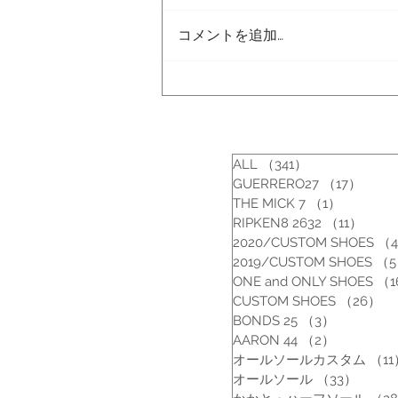
おしらせ！！
コメントを追加…
ALL
（341）
341件の記事
GUERRERO27
（17）
17件
THE MICK 7
（1）
1件の記
RIPKEN8 2632
（11）
11件
2020/CUSTOM SHOES
（
2019/CUSTOM SHOES
（
ONE and ONLY SHOES
（1
CUSTOM SHOES
（26）
2
BONDS 25
（3）
3件の記事
AARON 44
（2）
2件の記事
オールソールカスタム
（11
オールソール
（33）
33件