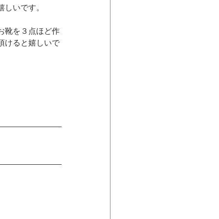
嬉しいです。
お靴を３点ほど作
頂けると嬉しいで