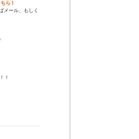
ちら ]
ばメール、もしく
階
！！