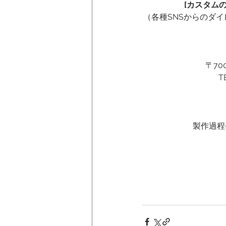
[カスタム
（各種SNSからのダ
〒70
T
 製作過