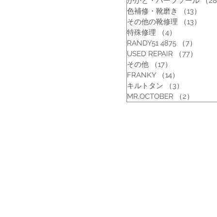
かかと・ハーフソール
（2
色補修・靴磨き
（13）
13
その他の靴修理
（13）
13
特殊修理
（4）
4件の記事
RANDY51 4875
（7）
7件の
USED REPAIR
（77）
77件
その他
（17）
17件の記事
FRANKY
（14）
14件の記事
キルトタン
（3）
3件の記事
MR.OCTOBER
（2）
2件の