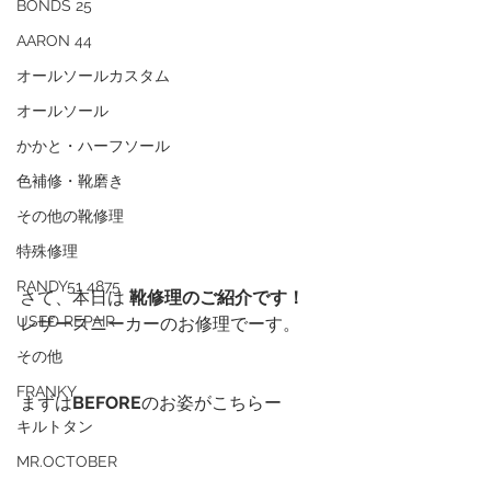
BONDS 25
AARON 44
オールソールカスタム
オールソール
かかと・ハーフソール
色補修・靴磨き
その他の靴修理
特殊修理
RANDY51 4875
さて、本日は 
靴修理のご紹介です！
USED REPAIR
レザースニーカーのお修理でーす。
その他
FRANKY
まずは
BEFORE
のお姿がこちらー
キルトタン
MR.OCTOBER