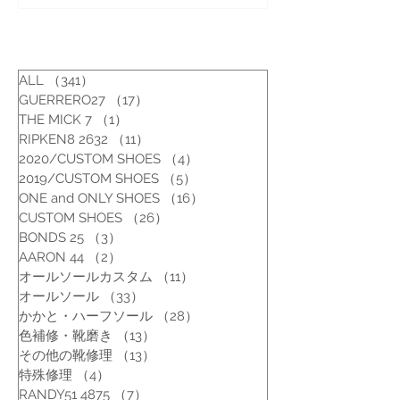
かかと修理
みがき
ALL
（341）
341件の記事
GUERRERO27
（17）
17件の記事
THE MICK 7
（1）
1件の記事
RIPKEN8 2632
（11）
11件の記事
2020/CUSTOM SHOES
（4）
4件の記事
2019/CUSTOM SHOES
（5）
5件の記事
ONE and ONLY SHOES
（16）
16件の記事
CUSTOM SHOES
（26）
26件の記事
BONDS 25
（3）
3件の記事
AARON 44
（2）
2件の記事
オールソールカスタム
（11）
11件の記事
オールソール
（33）
33件の記事
かかと・ハーフソール
（28）
28件の記事
色補修・靴磨き
（13）
13件の記事
その他の靴修理
（13）
13件の記事
特殊修理
（4）
4件の記事
RANDY51 4875
（7）
7件の記事