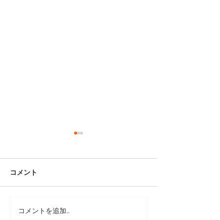
コメント
コメントを追加…
靴修理：サボの色補修と
靴修理：パラブ