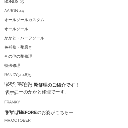
BONDS 25
AARON 44
オールソールカスタム
オールソール
かかと・ハーフソール
色補修・靴磨き
その他の靴修理
特殊修理
RANDY51 4875
USED REPAIR
さて、本日は 
靴修理のご紹介です！
チーニーのかかと修理でーす。
その他
FRANKY
キルトタン
まずは
BEFORE
のお姿がこちらー
MR.OCTOBER