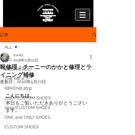
記事
ALL
yuuky
ALL
2018年11月22日
靴修理：チーニーのかかと修理とラ
GUERRERO27
イニング補修
THE MICK 7
更新日：
2020年5月27日
RIPKEN8 2632
こんにちは。
2020/CUSTOM SHOES
本日もご覧いただきありがとうござい
2019/CUSTOM SHOES
ます。
ONE and ONLY SHOES
CUSTOM SHOES