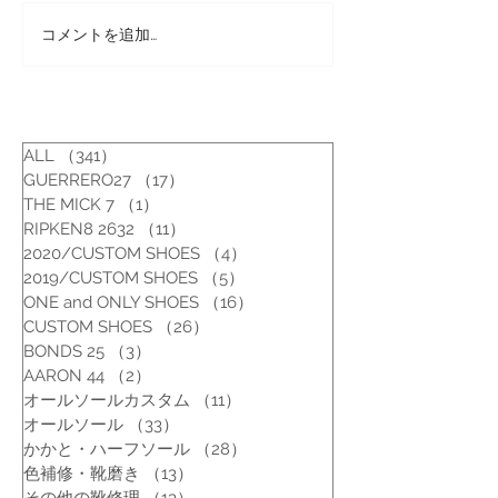
コメントを追加…
靴修理：ビジネスシュー
靴修理：リーガ
ズのハーフソール修理
と修理
ALL
（341）
341件の記事
GUERRERO27
（17）
17件の記事
THE MICK 7
（1）
1件の記事
RIPKEN8 2632
（11）
11件の記事
2020/CUSTOM SHOES
（4）
4件の記事
2019/CUSTOM SHOES
（5）
5件の記事
ONE and ONLY SHOES
（16）
16件の記事
CUSTOM SHOES
（26）
26件の記事
BONDS 25
（3）
3件の記事
AARON 44
（2）
2件の記事
オールソールカスタム
（11）
11件の記事
オールソール
（33）
33件の記事
かかと・ハーフソール
（28）
28件の記事
色補修・靴磨き
（13）
13件の記事