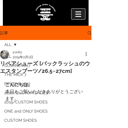
記事
ALL
yuuky
ALL
2019年2月1日
リペアシューズ [バックラッシュのウ
GUERRERO27
エスタンブーツ/26.5~27cm]
THE MICK 7
RIPKEN8 2632
こんにちは。
本日もご覧いただきありがとうござい
2020/CUSTOM SHOES
ます。
2019/CUSTOM SHOES
ONE and ONLY SHOES
CUSTOM SHOES