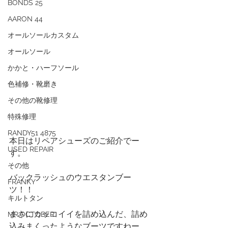
BONDS 25
AARON 44
オールソールカスタム
オールソール
かかと・ハーフソール
色補修・靴磨き
その他の靴修理
特殊修理
RANDY51 4875
本日はリペアシューズのご紹介でー
USED REPAIR
す。
その他
バックラッシュのウエスタンブー
FRANKY
ツ！！
キルトタン
まさにカッコイイを詰め込んだ、詰め
MR.OCTOBER
込みまくったようなブーツですねー