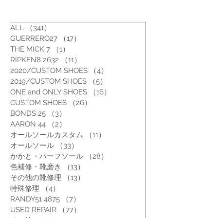
ALL
（341）
341件の記事
GUERRERO27
（17）
17件の記事
THE MICK 7
（1）
1件の記事
RIPKEN8 2632
（11）
11件の記事
2020/CUSTOM SHOES
（4）
4件の記事
2019/CUSTOM SHOES
（5）
5件の記事
ONE and ONLY SHOES
（16）
16件の記事
CUSTOM SHOES
（26）
26件の記事
BONDS 25
（3）
3件の記事
AARON 44
（2）
2件の記事
オールソールカスタム
（11）
11件の記事
オールソール
（33）
33件の記事
かかと・ハーフソール
（28）
28件の記事
色補修・靴磨き
（13）
13件の記事
その他の靴修理
（13）
13件の記事
特殊修理
（4）
4件の記事
RANDY51 4875
（7）
7件の記事
USED REPAIR
（77）
77件の記事