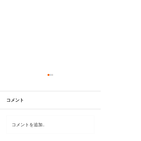
コメント
コメントを追加…
リペアシューズ [フローシ
リペアシューズ 
ャイム/7E (24.5-25cm) ]
ェィナー/6 1/2 