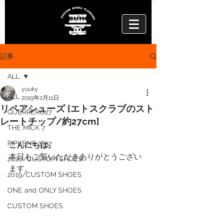
記事
ALL
yuuky
ALL
2019年2月11日
リペアシューズ [エトスクラブのスト
GUERRERO27
レートチップ/約27cm]
THE MICK 7
RIPKEN8 2632
こんにちは。
本日もご覧いただきありがとうござい
2020/CUSTOM SHOES
ます。
2019/CUSTOM SHOES
ONE and ONLY SHOES
CUSTOM SHOES