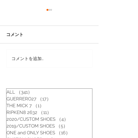
コメント
コメントを追加…
リペアシューズ [フローシ
リペアシューズ 
ャイム/7E (24.5-25cm) ]
ェィナー/6 1/2 
ALL
（341）
341件の記事
GUERRERO27
（17）
17件の記事
THE MICK 7
（1）
1件の記事
RIPKEN8 2632
（11）
11件の記事
2020/CUSTOM SHOES
（4）
4件の記事
2019/CUSTOM SHOES
（5）
5件の記事
ONE and ONLY SHOES
（16）
16件の記事