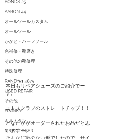
BONDS 25
AARON 44
オールソールカスタム
オールソール
かかと・ハーフソール
色補修・靴磨き
その他の靴修理
特殊修理
RANDY51 4875
本日もリペアシューズのご紹介でー
USED REPAIR
す。
その他
エトスクラブのストレートチップ！！
FRANKY
キルトタン
どなたかがオーダーされたお品だと思
いますー。
MR.OCTOBER
そんなに癖のない形でしたので、サイ