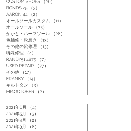
CUSTOM SHOES
（26）
26件の記事
BONDS 25
（3）
3件の記事
AARON 44
（2）
2件の記事
オールソールカスタム
（11）
11件の記事
オールソール
（33）
33件の記事
かかと・ハーフソール
（28）
28件の記事
色補修・靴磨き
（13）
13件の記事
その他の靴修理
（13）
13件の記事
特殊修理
（4）
4件の記事
RANDY51 4875
（7）
7件の記事
USED REPAIR
（77）
77件の記事
その他
（17）
17件の記事
FRANKY
（14）
14件の記事
キルトタン
（3）
3件の記事
MR.OCTOBER
（2）
2件の記事
2021年6月
（4）
4件の記事
2021年5月
（3）
3件の記事
2021年4月
（2）
2件の記事
2021年3月
（8）
8件の記事