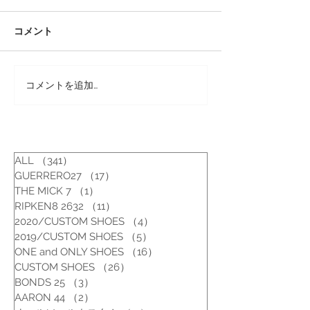
コメント
コメントを追加…
靴修理：サボの色補修と
靴修理：パラブ
かかと修理
みがき
ALL
（341）
341件の記事
GUERRERO27
（17）
17件の記事
THE MICK 7
（1）
1件の記事
RIPKEN8 2632
（11）
11件の記事
2020/CUSTOM SHOES
（4）
4件の記事
2019/CUSTOM SHOES
（5）
5件の記事
ONE and ONLY SHOES
（16）
16件の記事
CUSTOM SHOES
（26）
26件の記事
BONDS 25
（3）
3件の記事
AARON 44
（2）
2件の記事