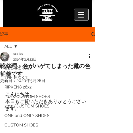
記事
ALL
yuuky
ALL
2019年2月22日
靴修理：色がハゲてしまった靴の色
GUERRERO27
補修です
THE MICK 7
更新日：
2020年5月28日
RIPKEN8 2632
こんにちは。
2020/CUSTOM SHOES
本日もご覧いただきありがとうござい
2019/CUSTOM SHOES
ます。
ONE and ONLY SHOES
CUSTOM SHOES