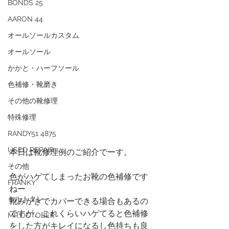
BONDS 25
AARON 44
オールソールカスタム
オールソール
かかと・ハーフソール
色補修・靴磨き
その他の靴修理
特殊修理
RANDY51 4875
USED REPAIR
本日は靴修理例のご紹介でーす。
その他
色がハゲてしまったお靴の色補修です
FRANKY
ねー
キルトタン
靴みがきでカバーできる場合もあるの
ですが、これくらいハゲてると色補修
MR.OCTOBER
をした方がキレイになるし色持ちも良