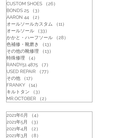
CUSTOM SHOES
（26）
26件の記事
BONDS 25
（3）
3件の記事
AARON 44
（2）
2件の記事
オールソールカスタム
（11）
11件の記事
オールソール
（33）
33件の記事
かかと・ハーフソール
（28）
28件の記事
色補修・靴磨き
（13）
13件の記事
その他の靴修理
（13）
13件の記事
特殊修理
（4）
4件の記事
RANDY51 4875
（7）
7件の記事
USED REPAIR
（77）
77件の記事
その他
（17）
17件の記事
FRANKY
（14）
14件の記事
キルトタン
（3）
3件の記事
MR.OCTOBER
（2）
2件の記事
2021年6月
（4）
4件の記事
2021年5月
（3）
3件の記事
2021年4月
（2）
2件の記事
2021年3月
（8）
8件の記事