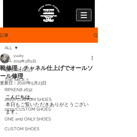
記事
ALL
yuuky
ALL
2019年3月5日
靴修理：チャネル仕上げでオールソ
GUERRERO27
ール修理
THE MICK 7
更新日：
2020年5月23日
RIPKEN8 2632
こんにちは。
2020/CUSTOM SHOES
本日もご覧いただきありがとうござい
2019/CUSTOM SHOES
ます。
ONE and ONLY SHOES
CUSTOM SHOES