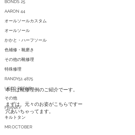
BONDS 25
AARON 44
オールソールカスタム
オールソール
かかと・ハーフソール
色補修・靴磨き
その他の靴修理
特殊修理
RANDY51 4875
USED REPAIR
本日は靴修理例のご紹介でーす。
その他
まずは、元々のお姿がこちらですー
FRANKY
穴あいちゃってます。
キルトタン
MR.OCTOBER