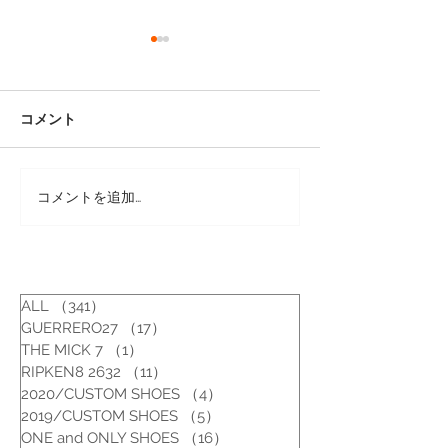
コメント
コメントを追加…
靴修理：オールデンのオ
靴修理：レッド
ールソール修理
のオールソール
ALL
（341）
341件の記事
GUERRERO27
（17）
17件の記事
THE MICK 7
（1）
1件の記事
RIPKEN8 2632
（11）
11件の記事
2020/CUSTOM SHOES
（4）
4件の記事
2019/CUSTOM SHOES
（5）
5件の記事
ONE and ONLY SHOES
（16）
16件の記事