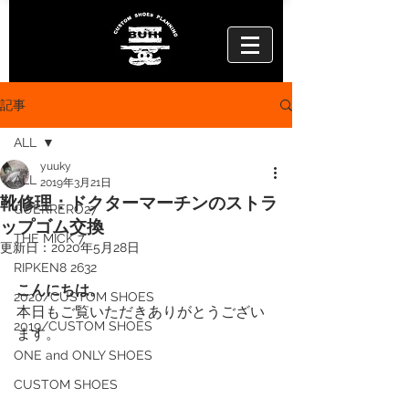
記事
ALL
yuuky
ALL
2019年3月21日
靴修理：ドクターマーチンのストラ
GUERRERO27
ップゴム交換
THE MICK 7
更新日：
2020年5月28日
RIPKEN8 2632
こんにちは。
2020/CUSTOM SHOES
本日もご覧いただきありがとうござい
2019/CUSTOM SHOES
ます。
ONE and ONLY SHOES
CUSTOM SHOES