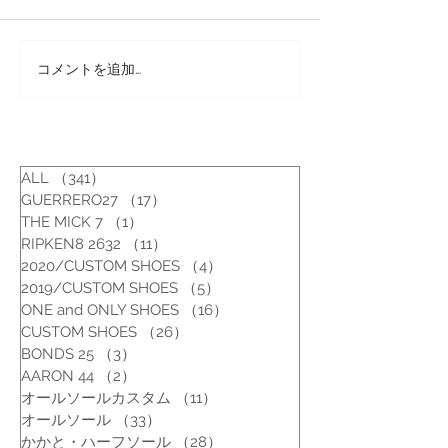
コメントを追加…
靴修理：ジョンロブブー
靴修理：ハイン
ツのプチカスタム
ィンケラッカー
交換
ALL
（341）
341件の記事
GUERRERO27
（17）
17件の記事
THE MICK 7
（1）
1件の記事
RIPKEN8 2632
（11）
11件の記事
2020/CUSTOM SHOES
（4）
4件の記事
2019/CUSTOM SHOES
（5）
5件の記事
ONE and ONLY SHOES
（16）
16件の記事
CUSTOM SHOES
（26）
26件の記事
BONDS 25
（3）
3件の記事
AARON 44
（2）
2件の記事
オールソールカスタム
（11）
11件の記事
オールソール
（33）
33件の記事
かかと・ハーフソール
（28）
28件の記事