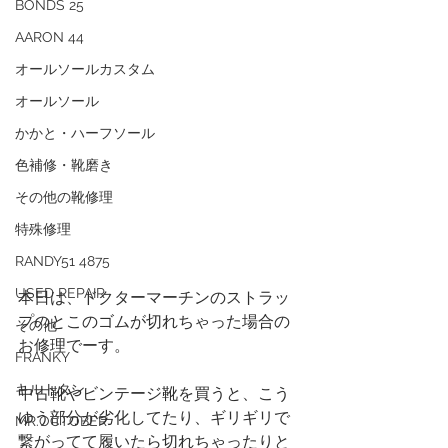
BONDS 25
AARON 44
オールソールカスタム
オールソール
かかと・ハーフソール
色補修・靴磨き
その他の靴修理
特殊修理
RANDY51 4875
USED REPAIR
本日は、ドクターマーチンのストラッ
プのとこのゴムが切れちゃった場合の
その他
お修理でーす。
FRANKY
キルトタン
中古靴やビンテージ靴を買うと、こう
ゆう部分が劣化してたり、ギリギリで
MR.OCTOBER
繋がってて履いたら切れちゃったりと