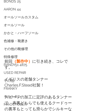
BONDS 25
AARON 44
オールソールカスタム
オールソール
かかと・ハーフソール
色補修・靴磨き
その他の靴修理
特殊修理
前回
（製作中）
に引き続き、コレで
RANDY51 4875
す。
USED REPAIR
イギリスの老舗タンナー
その他
Charles.F.Stead社製！
FRANKY
キルトタン
スエードの加工に定評のあるタンナー
で、表裏どちらでも使えるクードゥー
MR.OCTOBER
の裏革もとっても滑らかでシルキーな