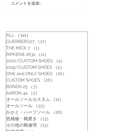
コメントを追加…
ゲレーロ３種類を比較し
贅沢な普段履き
てみた
ロ！
ALL
（341）
341件の記事
GUERRERO27
（17）
17件の記事
THE MICK 7
（1）
1件の記事
RIPKEN8 2632
（11）
11件の記事
2020/CUSTOM SHOES
（4）
4件の記事
2019/CUSTOM SHOES
（5）
5件の記事
ONE and ONLY SHOES
（16）
16件の記事
CUSTOM SHOES
（26）
26件の記事
BONDS 25
（3）
3件の記事
AARON 44
（2）
2件の記事
オールソールカスタム
（11）
11件の記事
オールソール
（33）
33件の記事
かかと・ハーフソール
（28）
28件の記事
色補修・靴磨き
（13）
13件の記事
その他の靴修理
（13）
13件の記事