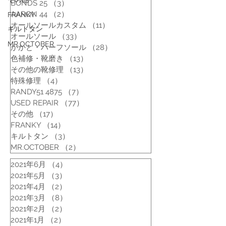
BONDS 25
（3）
3件の記事
AARON 44
（2）
2件の記事
FRANKY
オールソールカスタム
（11）
11件の記事
キルトタン
オールソール
（33）
33件の記事
MR.OCTOBER
かかと・ハーフソール
（28）
28件の記事
色補修・靴磨き
（13）
13件の記事
その他の靴修理
（13）
13件の記事
特殊修理
（4）
4件の記事
RANDY51 4875
（7）
7件の記事
USED REPAIR
（77）
77件の記事
その他
（17）
17件の記事
FRANKY
（14）
14件の記事
キルトタン
（3）
3件の記事
MR.OCTOBER
（2）
2件の記事
2021年6月
（4）
4件の記事
2021年5月
（3）
3件の記事
2021年4月
（2）
2件の記事
2021年3月
（8）
8件の記事
2021年2月
（2）
2件の記事
2021年1月
（2）
2件の記事