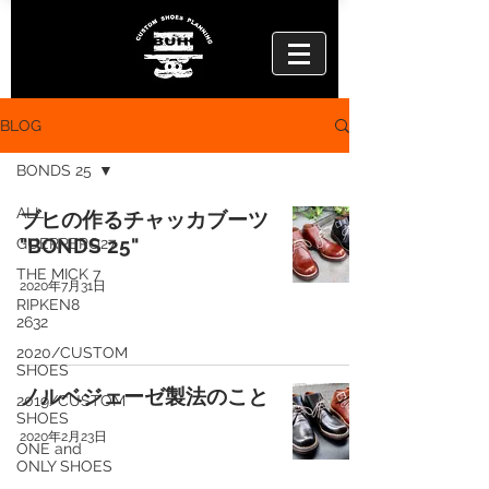
BLOG
BONDS 25
ALL
ブヒの作るチャッカブーツ
"BONDS 25"
GUERRERO27
THE MICK 7
2020年7月31日
RIPKEN8
2632
2020/CUSTOM
SHOES
ノルベジェーゼ製法のこと
2019/CUSTOM
SHOES
2020年2月23日
ONE and
ONLY SHOES