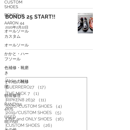
CUSTOM
SHOES
BONDS 25
BONDS 25 START!!
AARON 44
2020年2月22日
オールソール
カスタム
オールソール
かかと・ハー
フソール
色補修・靴磨
き
ALL
（341）
341件の記事
その他の靴修
理
GUERRERO27
（17）
17件の記事
THE MICK 7
（1）
1件の記事
特殊修理
RIPKEN8 2632
（11）
11件の記事
RANDY51
2020/CUSTOM SHOES
（4）
4件の記事
4875
2019/CUSTOM SHOES
（5）
5件の記事
USED
ONE and ONLY SHOES
（16）
16件の記事
REPAIR
CUSTOM SHOES
（26）
26件の記事
その他