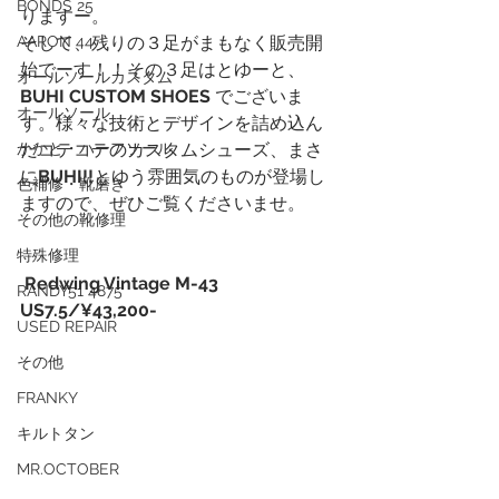
BONDS 25
りますー。
AARON 44
そして、残りの３足がまもなく販売開
始でーす！！その３足はとゆーと、
オールソールカスタム
BUHI CUSTOM SHOES
 でございま
オールソール
す。様々な技術とデザインを詰め込ん
かかと・ハーフソール
だコテコテのカスタムシューズ、まさ
に
BUHI!!
とゆう雰囲気のものが登場し
色補修・靴磨き
ますので、ぜひご覧くださいませ。
その他の靴修理
特殊修理
 Redwing Vintage M-43  
RANDY51 4875
US7.5/¥43,200-
USED REPAIR
その他
FRANKY
キルトタン
MR.OCTOBER