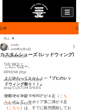
記事
ALL
yuuky
ALL
2016年12月11日
カスタムシューズ [レッドウィング]
GUERRERO27
THE MICK 7
こんにちはー。
RIPKEN8 2632
まだ終わってませんよー
『ブヒのレッ
2020/CUSTOM SHOES
ドウィング祭り！！』
2019/CUSTOM SHOES
ONE and ONLY SHOES
全部で１０足！リペアが４足（
こち
ら
）そして、サボイア第二弾が３足
CUSTOM SHOES
（
こちら
）は、すでに販売開始してお