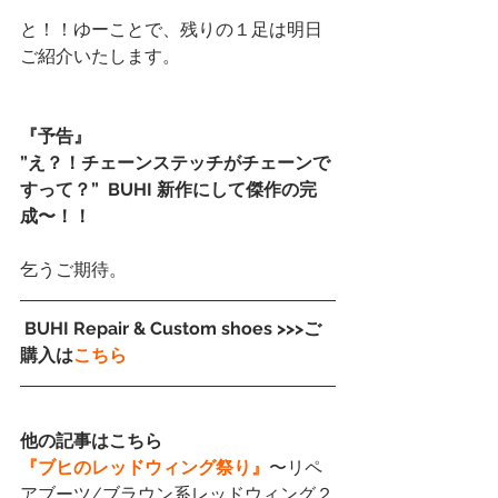
と！！ゆーことで、残りの１足は明日
ご紹介いたします。
『予告』
”え？！チェーンステッチがチェーンで
すって？”  BUHI 新作にして傑作の完
成〜！！
乞うご期待。
 BUHI Repair & Custom shoes >>>ご
購入は
こちら
他の記事はこちら
『ブヒのレッドウィング祭り』
〜リペ
アブーツ/ブラウン系レッドウィング２