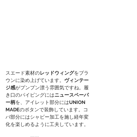
スエード素材の
レッドウィング
をブラ
ウンに染め上げています。
ヴィンテー
ジ感
がプンプン漂う雰囲気ですね。履
き口のパイピングには
ニュースペーパ
ー柄
を、アイレット部分には
UNION 
MADE
のボタンで装飾しています。コ
バ部分にはシャビー加工を施し経年変
化を楽しめるように工夫しています。