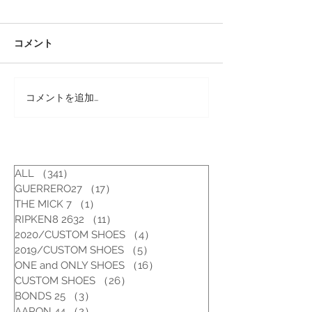
コメント
コメントを追加…
カスタムシューズ [スエー
カスタムシュー
ドブーツ/27~27.5cm]
[REDWING 
セッター/US7E
ALL
（341）
341件の記事
GUERRERO27
（17）
17件の記事
THE MICK 7
（1）
1件の記事
RIPKEN8 2632
（11）
11件の記事
2020/CUSTOM SHOES
（4）
4件の記事
2019/CUSTOM SHOES
（5）
5件の記事
ONE and ONLY SHOES
（16）
16件の記事
CUSTOM SHOES
（26）
26件の記事
BONDS 25
（3）
3件の記事
AARON 44
（2）
2件の記事