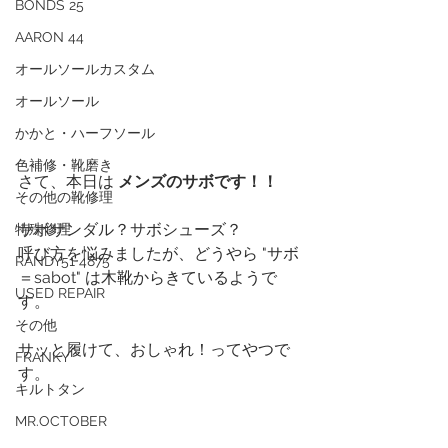
BONDS 25
AARON 44
オールソールカスタム
オールソール
かかと・ハーフソール
色補修・靴磨き
さて、本日は 
メンズのサボです！！
その他の靴修理
サボサンダル？サボシューズ？
特殊修理
呼び方を悩みましたが、どうやら "サボ
RANDY51 4875
＝sabot" は木靴からきているようで
USED REPAIR
す。
その他
サッと履けて、おしゃれ！ってやつで
FRANKY
す。
キルトタン
MR.OCTOBER