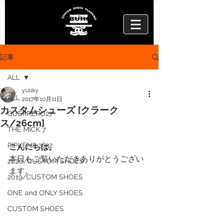
記事
ALL
yuuky
ALL
2017年10月11日
カスタムシューズ [クラーク
GUERRERO27
ス/26cm]
THE MICK 7
RIPKEN8 2632
こんにちは。
本日もご覧いただきありがとうござい
2020/CUSTOM SHOES
ます。
2019/CUSTOM SHOES
ONE and ONLY SHOES
CUSTOM SHOES