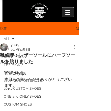
記事
ALL
yuuky
ALL
2017年12月8日
靴修理：レザーソールにハーフソー
GUERRERO27
ルを貼りました
THE MICK 7
RIPKEN8 2632
こんにちは。
本日もご覧いただきありがとうござい
2020/CUSTOM SHOES
ます。
2019/CUSTOM SHOES
ONE and ONLY SHOES
CUSTOM SHOES