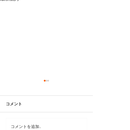
コメント
コメントを追加…
リペアシューズ [フローシ
リペアシューズ 