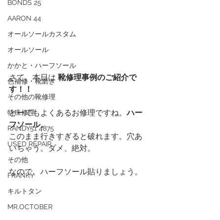
BONDS 25
AARON 44
オールソールカスタム
オールソール
かかと・ハーフソール
さて、本日は 
靴修理事例のご紹介で
色補修・靴磨き
す！！
その他の靴修理
とーてもよくあるお修理ですね。
ハー
特殊修理
フソール。
RANDY51 4875
このまま行きすぎると破れます。穴あ
USED REPAIR
いちゃう。ダメ、絶対。
その他
なので、ハーフソール貼りましょう。
FRANKY
キルトタン
MR.OCTOBER