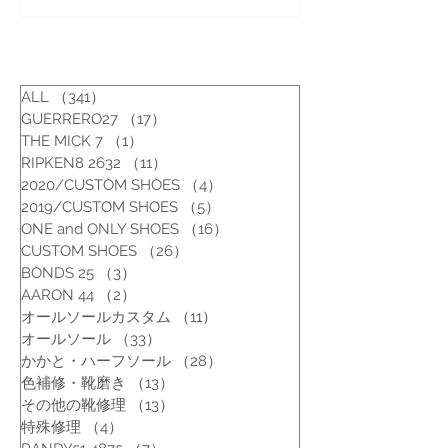
ャイム/7E (24.5-25cm) ]
ェィナー/6 1/2 
ALL
（341）
341件の記事
GUERRERO27
（17）
17件の記事
THE MICK 7
（1）
1件の記事
RIPKEN8 2632
（11）
11件の記事
2020/CUSTOM SHOES
（4）
4件の記事
2019/CUSTOM SHOES
（5）
5件の記事
ONE and ONLY SHOES
（16）
16件の記事
CUSTOM SHOES
（26）
26件の記事
BONDS 25
（3）
3件の記事
AARON 44
（2）
2件の記事
オールソールカスタム
（11）
11件の記事
オールソール
（33）
33件の記事
かかと・ハーフソール
（28）
28件の記事
色補修・靴磨き
（13）
13件の記事
その他の靴修理
（13）
13件の記事
特殊修理
（4）
4件の記事