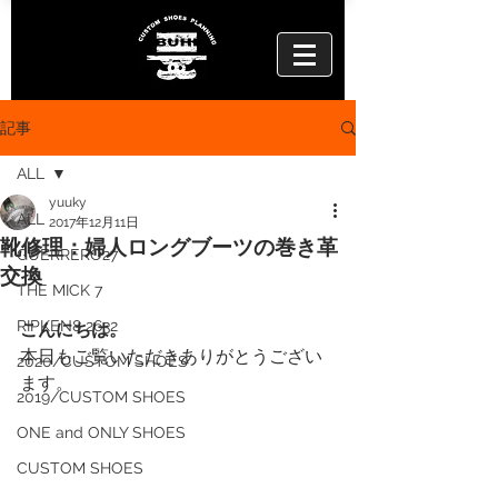
記事
ALL
yuuky
ALL
2017年12月11日
靴修理：婦人ロングブーツの巻き革
GUERRERO27
交換
THE MICK 7
RIPKEN8 2632
こんにちは。
本日もご覧いただきありがとうござい
2020/CUSTOM SHOES
ます。
2019/CUSTOM SHOES
ONE and ONLY SHOES
CUSTOM SHOES