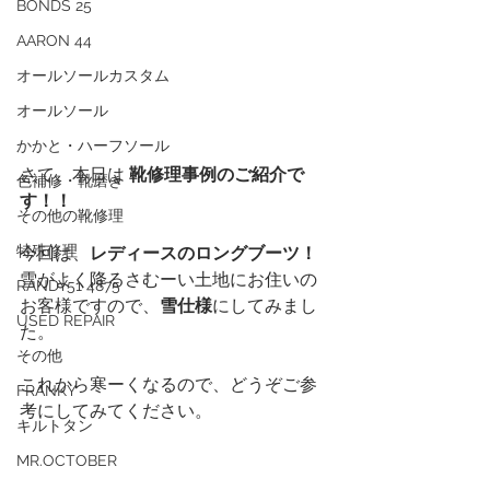
BONDS 25
AARON 44
オールソールカスタム
オールソール
かかと・ハーフソール
さて、本日は 
靴修理事例のご紹介で
色補修・靴磨き
す！！
その他の靴修理
特殊修理
今回は、
レディースのロングブーツ！
雪がよく降るさむーい土地にお住いの
RANDY51 4875
お客様ですので、
雪仕様
にしてみまし
USED REPAIR
た。
その他
これから寒ーくなるので、どうぞご参
FRANKY
考にしてみてください。
キルトタン
MR.OCTOBER