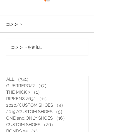
コメント
コメントを追加…
リペアシューズ [フローシ
リペアシューズ 
ャイム/7E (24.5-25cm) ]
ェィナー/6 1/2 
ALL
（341）
341件の記事
GUERRERO27
（17）
17件の記事
THE MICK 7
（1）
1件の記事
RIPKEN8 2632
（11）
11件の記事
2020/CUSTOM SHOES
（4）
4件の記事
2019/CUSTOM SHOES
（5）
5件の記事
ONE and ONLY SHOES
（16）
16件の記事
CUSTOM SHOES
（26）
26件の記事
BONDS 25
（3）
3件の記事