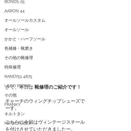
BONDS 25
AARON 44
オールソールカスタム
オールソール
かかと・ハーフソール
色補修・靴磨き
その他の靴修理
特殊修理
RANDY51 4875
USED REPAIR
さて、本日は 
靴修理のご紹介です！
その他
チャーチのウィングチップシューズで
FRANKY
ーす。
キルトタン
こちらに今回はヴィンテージスチール
MR.OCTOBER
を付けさせていただきましたー。