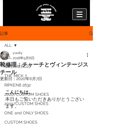
記事
ALL
yuuky
ALL
2018年9月8日
靴修理：チャーチとヴィンテージス
GUERRERO27
チール
THE MICK 7
更新日：
2020年6月7日
RIPKEN8 2632
こんにちは。
2020/CUSTOM SHOES
本日もご覧いただきありがとうござい
2019/CUSTOM SHOES
ます。
ONE and ONLY SHOES
CUSTOM SHOES