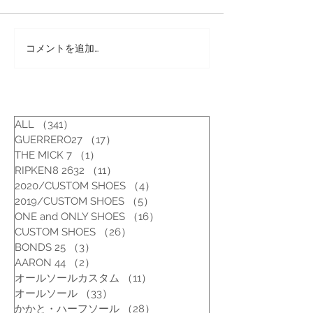
コメントを追加…
靴修理：ビジネスシュー
靴修理：リーガ
ズのハーフソール修理
と修理
ALL
（341）
341件の記事
GUERRERO27
（17）
17件の記事
THE MICK 7
（1）
1件の記事
RIPKEN8 2632
（11）
11件の記事
2020/CUSTOM SHOES
（4）
4件の記事
2019/CUSTOM SHOES
（5）
5件の記事
ONE and ONLY SHOES
（16）
16件の記事
CUSTOM SHOES
（26）
26件の記事
BONDS 25
（3）
3件の記事
AARON 44
（2）
2件の記事
オールソールカスタム
（11）
11件の記事
オールソール
（33）
33件の記事
かかと・ハーフソール
（28）
28件の記事