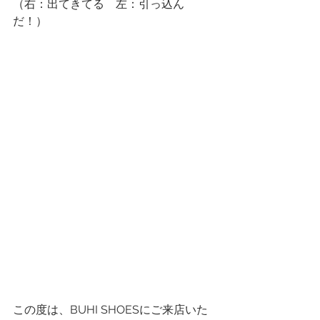
（右：出てきてる　左：引っ込ん
だ！）
この度は、BUHI SHOESにご来店いた