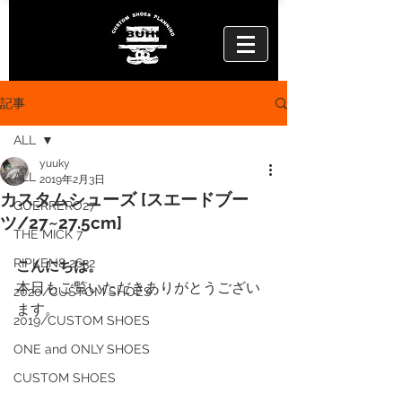
記事
ALL
yuuky
ALL
2019年2月3日
カスタムシューズ [スエードブー
GUERRERO27
ツ/27~27.5cm]
THE MICK 7
RIPKEN8 2632
こんにちは。
本日もご覧いただきありがとうござい
2020/CUSTOM SHOES
ます。
2019/CUSTOM SHOES
ONE and ONLY SHOES
CUSTOM SHOES