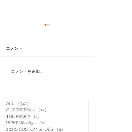
コメント
コメントを追加…
カスタムシューズ
カスタムシュー
[REDWING アイリッシュ
[REDWING 
セッター/US7E]
セッター/US7.5
ALL
（341）
341件の記事
GUERRERO27
（17）
17件の記事
THE MICK 7
（1）
1件の記事
RIPKEN8 2632
（11）
11件の記事
2020/CUSTOM SHOES
（4）
4件の記事