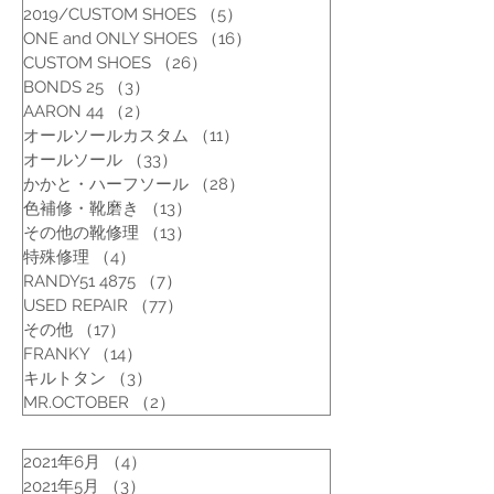
2019/CUSTOM SHOES
（5）
5件の記事
ONE and ONLY SHOES
（16）
16件の記事
CUSTOM SHOES
（26）
26件の記事
BONDS 25
（3）
3件の記事
AARON 44
（2）
2件の記事
オールソールカスタム
（11）
11件の記事
オールソール
（33）
33件の記事
かかと・ハーフソール
（28）
28件の記事
色補修・靴磨き
（13）
13件の記事
その他の靴修理
（13）
13件の記事
特殊修理
（4）
4件の記事
RANDY51 4875
（7）
7件の記事
USED REPAIR
（77）
77件の記事
その他
（17）
17件の記事
FRANKY
（14）
14件の記事
キルトタン
（3）
3件の記事
MR.OCTOBER
（2）
2件の記事
2021年6月
（4）
4件の記事
2021年5月
（3）
3件の記事