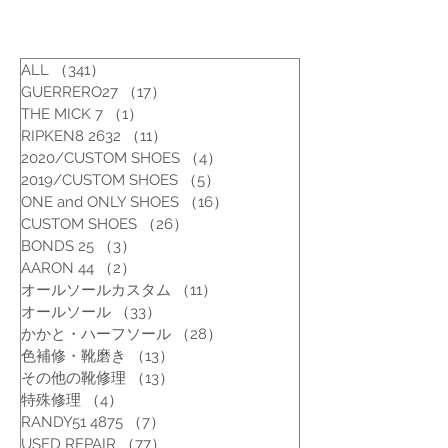
ALL
（341）
341件の記事
GUERRERO27
（17）
17件の記事
THE MICK 7
（1）
1件の記事
RIPKEN8 2632
（11）
11件の記事
2020/CUSTOM SHOES
（4）
4件の記事
2019/CUSTOM SHOES
（5）
5件の記事
ONE and ONLY SHOES
（16）
16件の記事
CUSTOM SHOES
（26）
26件の記事
BONDS 25
（3）
3件の記事
AARON 44
（2）
2件の記事
オールソールカスタム
（11）
11件の記事
オールソール
（33）
33件の記事
かかと・ハーフソール
（28）
28件の記事
色補修・靴磨き
（13）
13件の記事
その他の靴修理
（13）
13件の記事
特殊修理
（4）
4件の記事
RANDY51 4875
（7）
7件の記事
USED REPAIR
（77）
77件の記事