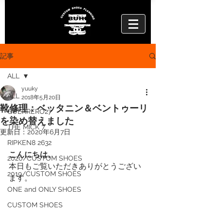
記事
ALL
yuuky
ALL
2018年5月20日
靴修理：ベッタニン＆ベントゥーリ
GUERRERO27
を染め替えました
THE MICK 7
更新日：
2020年6月7日
RIPKEN8 2632
こんにちは。
2020/CUSTOM SHOES
本日もご覧いただきありがとうござい
2019/CUSTOM SHOES
ます。
ONE and ONLY SHOES
CUSTOM SHOES