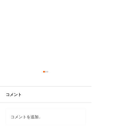
コメント
コメントを追加…
靴修理：サボの色補修と
靴修理：パラブ
かかと修理
みがき