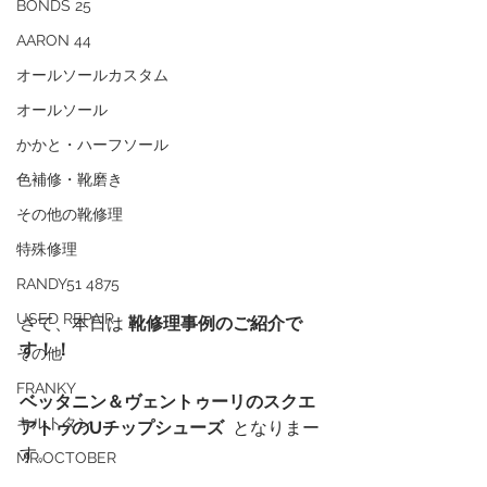
BONDS 25
AARON 44
オールソールカスタム
オールソール
かかと・ハーフソール
色補修・靴磨き
その他の靴修理
特殊修理
RANDY51 4875
USED REPAIR
さて、本日は 
靴修理事例のご紹介で
す！！
その他
FRANKY
ベッタニン＆ヴェントゥーリのスクエ
キルトタン
アトゥのUチップシューズ  
となりまー
す。
MR.OCTOBER