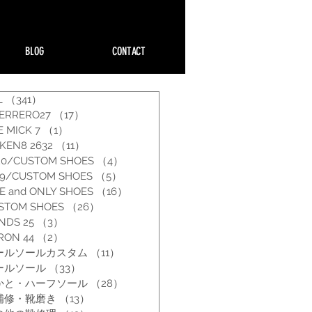
BLOG
CONTACT
L
（341）
341件の記事
ERRERO27
（17）
17件の記事
E MICK 7
（1）
1件の記事
PKEN8 2632
（11）
11件の記事
20/CUSTOM SHOES
（4）
4件の記事
19/CUSTOM SHOES
（5）
5件の記事
E and ONLY SHOES
（16）
16件の記事
STOM SHOES
（26）
26件の記事
NDS 25
（3）
3件の記事
RON 44
（2）
2件の記事
ールソールカスタム
（11）
11件の記事
ールソール
（33）
33件の記事
かと・ハーフソール
（28）
28件の記事
補修・靴磨き
（13）
13件の記事