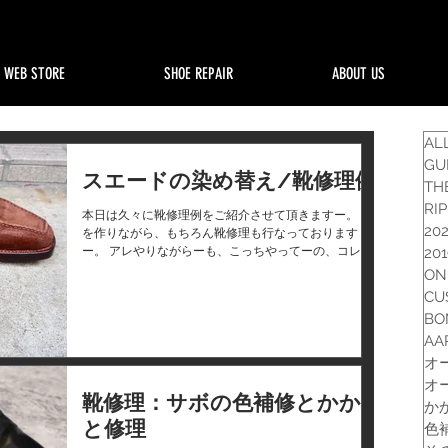
WEB STORE
SHOE REPAIR
ABOUT US
AL
GU
スエードの染め替え/靴修理例
TH
RI
本日は久々に靴修理例をご紹介させて頂きますー。 靴
20
を作りながら、もちろん靴修理も行なっております
ー。 アレやりながらーも、こっちやってーの、コレ乾
20
かしてる間にコレやりーの。 みたいな感じで、ウロチ
ON
ョロウロチョロしている日々でございます。...
CU
BO
AA
オ
オ
靴修理：サボの色補修とかか
か
と修理
色