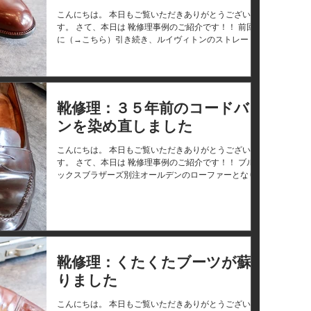
こんにちは。 本日もご覧いただきありがとうございま
す。 さて、本日は 靴修理事例のご紹介です！！ 前回
に（→こちら）引き続き、ルイヴィトンのストレート
チップシューズ となりまーす。 とにかくデザインがお
しゃれ。 まずはBEFOREのお姿がこちらー...
靴修理：３５年前のコードバ
ンを染め直しました
こんにちは。 本日もご覧いただきありがとうございま
す。 さて、本日は 靴修理事例のご紹介です！！ ブル
ックスブラザーズ別注オールデンのローファーとなり
まーす。 まずはこちらをご覧くださーい。 色ムラ。
こちら、３５年ほど前にご購入されたそうですが、こ
の色ムラが気になってあん...
靴修理：くたくたブーツが蘇
りました
こんにちは。 本日もご覧いただきありがとうございま