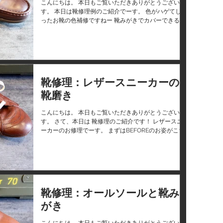
こんにちは。 本日もご覧いただきありがとうございま
す。 本日は靴修理例のご紹介でーす。 色がハゲてしま
ったお靴の色補修ですねー 靴みがきでカバーできる場
合もあるのですが、これくらいハゲてると色補修をし
た方がキレイになるし色持ちも良いかと思いますー。...
靴修理：レザースニーカーの
靴磨き
こんにちは。 本日もご覧いただきありがとうございま
す。 さて、本日は 靴修理のご紹介です！ レザースニ
ーカーのお修理でーす。 まずはBEFOREのお姿がこち
らー 息子さんからのプレゼントのお靴！お気に入りの
ようでかなり愛用されていますー ちょっとカサカサが
気になりますねー...
靴修理：オールソールと靴み
がき
こんにちは。 本日もご覧いただきありがとうございま