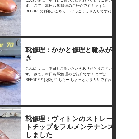
す。 さて、本日も 靴修理のご紹介です！ まずは
BEFOREのお姿がこちらー けっこうカサカサですね
ー。 ソールももうほぼツルッツル！滑ると危ないです
ね。 今回も、Vibram #2021 茶...
靴修理：かかと修理と靴みが
き
こんにちは。 本日もご覧いただきありがとうございま
す。 さて、本日も 靴修理のご紹介です！ まずは
BEFOREのお姿がこちらー ちょっとカサカサですね
ー。 かかとのみお修理でーす。Vibramのタンクソー
ルで付けさせて頂きました！！ ↓↓ ↓↓ あと、靴みが
き！！ ↓↓...
靴修理：ヴィトンのストレー
トチップをフルメンテナンス
しました