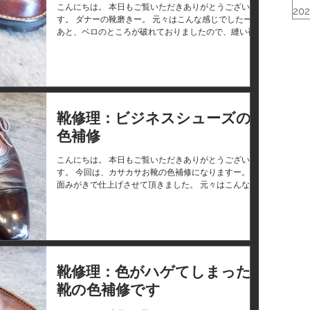
こんにちは。 本日もご覧いただきありがとうございま
20
す。 ダナーの靴磨きー。 元々はこんな感じでしたー。
あと、ベロのところが破れておりましたので、縫い補
修しましたー。 ありがとうございました！！ シューレ
ースの切り売りはこちら→WEB STORE BUHI Repair
&...
靴修理：ビジネスシューズの
色補修
こんにちは。 本日もご覧いただきありがとうございま
す。 今回は、カサカサお靴の色補修になりますー。 鏡
面みがきで仕上げさせて頂きました。 元々はこんな感
じでしたー。 ↓↓ ピカピカで〜す。 ありがとうござい
ました！！ シューレースの切り売りはこちら→WEB
STORE...
靴修理：色がハゲてしまった
靴の色補修です