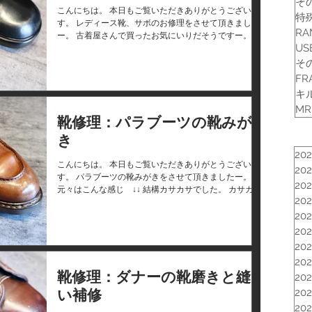
そ
こんにちは。 本日もご覧いただきありがとうございま
特
す。 レディース靴、サボのお修理をさせて頂きました
RA
ー。 古着屋さんで買ったお気にいりだそうですー。可
US
愛いです。 だいぶカサカサです！！ かかと修理も。
キレイになりましたー ありがとうございました！！...
そ
FR
キ
MR
靴修理：パラブーツの靴みが
き
20
こんにちは。 本日もご覧いただきありがとうございま
20
す。 パラブーツの靴みがきをさせて頂きましたー。
20
元々はこんな感じ ↓↓ 結構カサカサでした。 カサカサ
20
のまま履き続けていると破れや痛みの原因にもなりま
すので要注意ですー； ありがとうございました！！...
20
20
20
20
靴修理：ダナーの靴磨きと縫
20
い補修
20
20