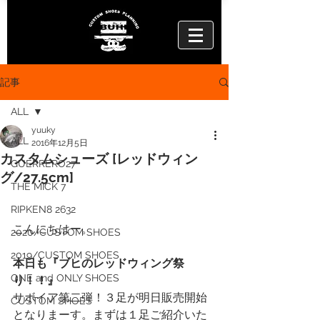
記事
ALL
yuuky
ALL
2016年12月5日
カスタムシューズ [レッドウィン
GUERRERO27
グ/27.5cm]
THE MICK 7
RIPKEN8 2632
こんにちはー。
2020/CUSTOM SHOES
2019/CUSTOM SHOES
本日も『ブヒのレッドウィング祭
ONE and ONLY SHOES
り！！』
サボイア第二弾！３足が明日販売開始
CUSTOM SHOES
となりまーす。まずは１足ご紹介いた