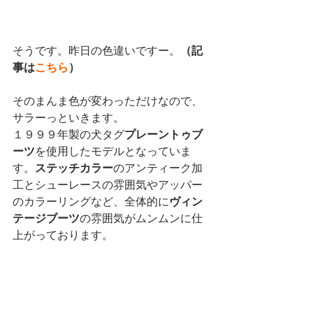
そうです。昨日の色違いですー。
（記
事は
こちら
）
そのまんま色が変わっただけなので、
サラーっといきます。
１９９９年製の犬タグ
プレーントゥブ
ーツ
を使用したモデルとなっていま
す。
ステッチカラー
のアンティーク加
工とシューレースの雰囲気やアッパー
のカラーリングなど、全体的に
ヴィン
テージブーツ
の雰囲気がムンムンに仕
上がっております。