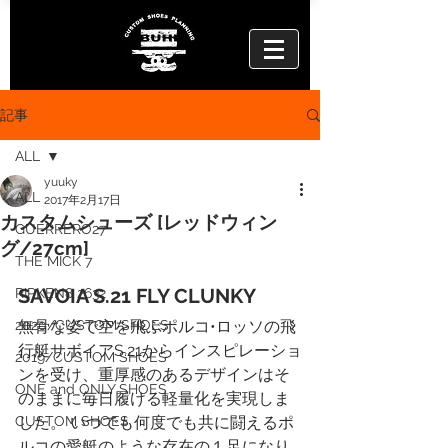
記事
ALL
yuuky
ALL
2017年2月17日
カスタムシューズ [レッドウィン
GUERRERO27
グ/27cm]
THE MICK 7
SAVOIA S.21 FLY CLUNKY
RIPKEN8 2632
2020/CUSTOM SHOES
無骨な姿で空を飛ぶポルコ•ロッソの飛
行艇サボイアS.21からインスピレーショ
2019/CUSTOM SHOES
ンを受け、重厚感のあるデザインはそ
ONE and ONLY SHOES
のままに毎日履ける軽量化を実現しま
CUSTOM SHOES
した。 いつでも何度でも共に闘えるポ
ルコの愛艇のような存在の１足になり