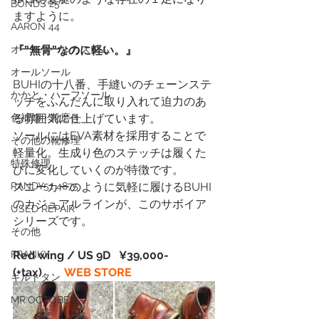
BONDS 25
ますように。
AARON 44
オールソールカスタム
『”無骨”なのに軽い。』
オールソール
BUHIの十八番、手縫いのチェーンステ
かかと・ハーフソール
ッチをふんだんに取り入れて迫力のあ
色補修・靴磨き
る雰囲気に仕上げています。
ソールにはEVA素材を採用することで
その他の靴修理
軽量化。生成り色のステッチは履くた
特殊修理
びに変化していくのが特徴です。
RANDY51 4875
スニーカーのように気軽に履けるBUHI
のカジュアルラインが、このサボイア
USED REPAIR
シリーズです。
その他
FRANKY
Red wing / US 9D   ¥39,000-
(+tax)　　
WEB STORE
キルトタン
MR.OCTOBER