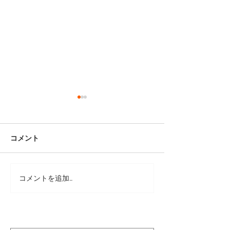
コメント
コメントを追加…
1950 Vintage Style /内
ブヒシューズの
羽根キャップトゥ(Msize)
の説明
ONE and ONLY SHOES