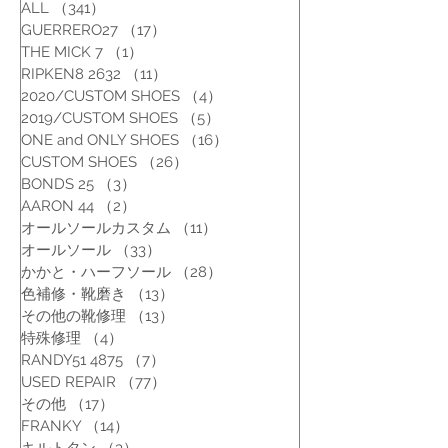
ALL
（341）
341件の記事
GUERRERO27
（17）
17件の記事
THE MICK 7
（1）
1件の記事
RIPKEN8 2632
（11）
11件の記事
2020/CUSTOM SHOES
（4）
4件の記事
2019/CUSTOM SHOES
（5）
5件の記事
ONE and ONLY SHOES
（16）
16件の記事
CUSTOM SHOES
（26）
26件の記事
BONDS 25
（3）
3件の記事
AARON 44
（2）
2件の記事
オールソールカスタム
（11）
11件の記事
オールソール
（33）
33件の記事
かかと・ハーフソール
（28）
28件の記事
色補修・靴磨き
（13）
13件の記事
その他の靴修理
（13）
13件の記事
特殊修理
（4）
4件の記事
RANDY51 4875
（7）
7件の記事
USED REPAIR
（77）
77件の記事
その他
（17）
17件の記事
FRANKY
（14）
14件の記事