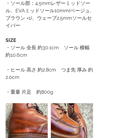
・ソール部：4.5mmレザーミッドソー
ル、EVAミッドソール10mm(ベージュ,
ブラウン ×1)、ウェーブ2.5mmソールセ
イバー 
SIZE
・ソール 全長 約30.1cm　ソール 横幅 
約10.6cm 
・ヒール 高さ 約2.8cm　つま先 厚み 約
2.0cm 
・重量 片足　約800g